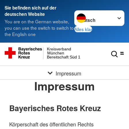
Sie befinden sich auf der
Sprache wechseln zu
deutschen Website
You are on the German website,
you can use the switch to switch to
Alles klar
the English one
Kreisverband
München
Bereitschaft Süd 1
Impressum
Impressum
Bayerisches Rotes Kreuz
Körperschaft des öffentlichen Rechts