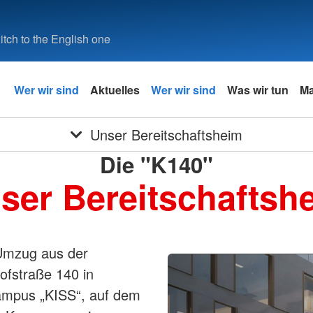
tch to the English one
Wer wir sind
Aktuelles
Wer wir sind
Was wir tun
Ma
Unser Bereitschaftsheim
Die "K140"
ser Bereitschaftsh
 Umzug aus der
ofstraße 140 in
ampus „KISS“, auf dem