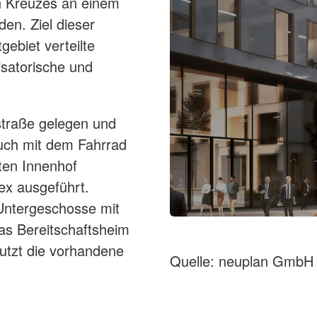
n Kreuzes an einem
n. Ziel dieser
ebiet verteilte
isatorische und
fstraße gelegen und
auch mit dem Fahrrad
nten Innenhof
ex ausgeführt.
Untergeschosse mit
as Bereitschaftsheim
utzt die vorhandene
Quelle: neuplan GmbH